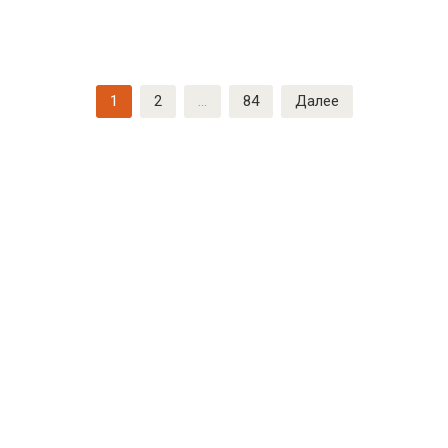
Пагинация
1
2
…
84
Далее
записей