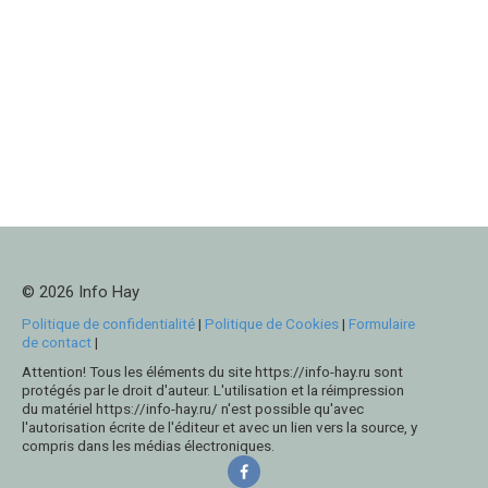
© 2026 Info Hay
Politique de confidentialité
|
Politique de Cookies
|
Formulaire
de contact
|
Attention! Tous les éléments du site https://info-hay.ru sont
protégés par le droit d'auteur. L'utilisation et la réimpression
du matériel https://info-hay.ru/ n'est possible qu'avec
l'autorisation écrite de l'éditeur et avec un lien vers la source, y
compris dans les médias électroniques.