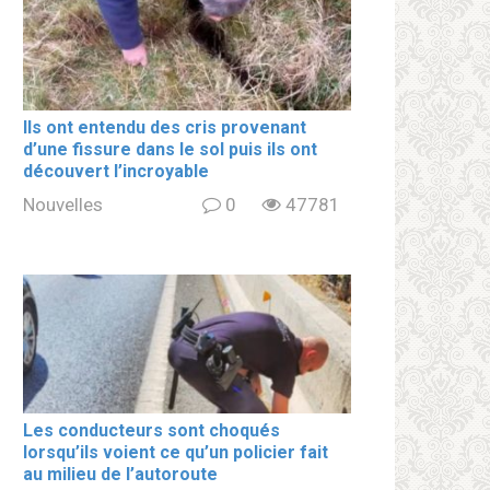
Ils ont entendu des cris provenant
d’une fissure dans le sol puis ils ont
découvert l’incroyable
Nouvelles
0
47781
Les conducteurs sont choqués
lorsqu’ils voient ce qu’un policier fait
au milieu de l’autoroute