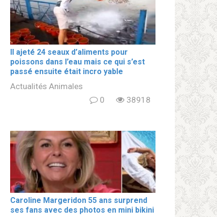
Il ajeté 24 seaux d’aliments pour
poissons dans l’eau mais ce qui s’est
passé ensuite était incro yable
Actualités Animales
0
38918
Caroline Margeridon 55 ans surprend
ses fans avec des photos en mini bikini