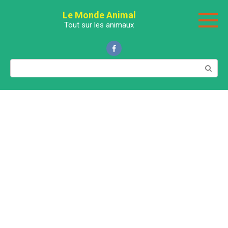
Перейти
Le Monde Animal
к
Tout sur les animaux
контенту
Поиск: