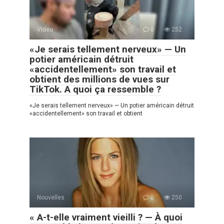
Vidéo
0
252
«Je serais tellement nerveux» — Un
potier américain détruit
«accidentellement» son travail et
obtient des millions de vues sur
TikTok. A quoi ça ressemble ?
«Je serais tellement nerveux» — Un potier américain détruit
«accidentellement» son travail et obtient
Nouvelles
0
250
« A-t-elle vraiment vieilli ? — À quoi