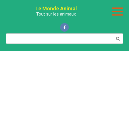
Перейти
Le Monde Animal
к
Tout sur les animaux
контенту
Поиск: