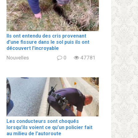
Ils ont entendu des cris provenant
d’une fissure dans le sol puis ils ont
découvert l’incroyable
Nouvelles
0
47781
Les conducteurs sont choqués
lorsqu’ils voient ce qu’un policier fait
au milieu de l’autoroute