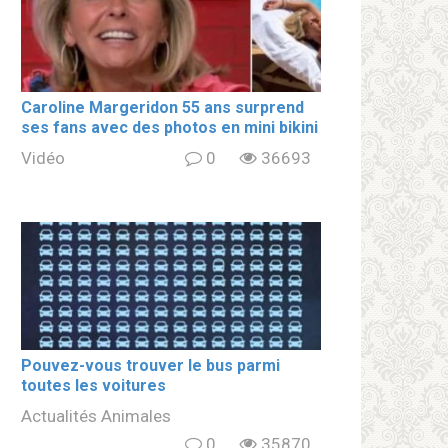
Caroline Margeridon 55 ans surprend
ses fans avec des photos en mini bikini
Vidéo
0
36693
Pouvez-vous trouver le bus parmi
toutes les voitures
Actualités Animales
0
35870