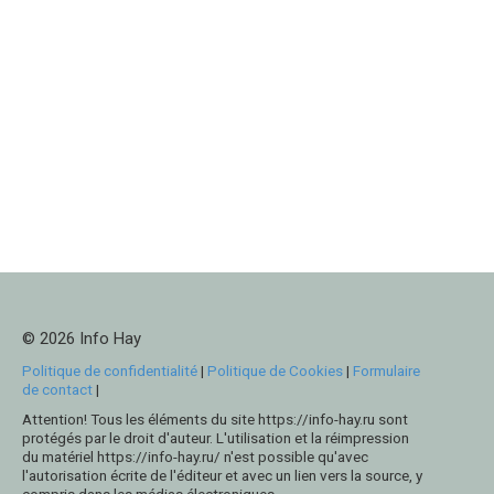
© 2026 Info Hay
Politique de confidentialité
|
Politique de Cookies
|
Formulaire
de contact
|
Attention! Tous les éléments du site https://info-hay.ru sont
protégés par le droit d'auteur. L'utilisation et la réimpression
du matériel https://info-hay.ru/ n'est possible qu'avec
l'autorisation écrite de l'éditeur et avec un lien vers la source, y