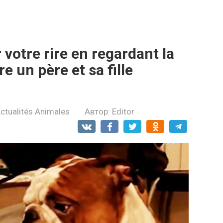
 votre rirе en regardant la
 un père et sa fille
ctualités Animales
Автор:
Editor