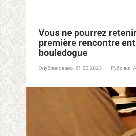
Vous ne pourrez retеnir
première rеncontre entre
bouledoguе
Опубликовано:
21.02.2023
Рубрика:
A