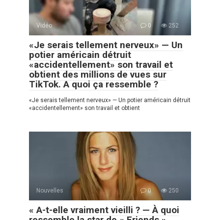
Vidéo
0
252
«Je serais tellement nerveux» — Un
potier américain détruit
«accidentellement» son travail et
obtient des millions de vues sur
TikTok. A quoi ça ressemble ?
«Je serais tellement nerveux» — Un potier américain détruit
«accidentellement» son travail et obtient
Nouvelles
0
250
« A-t-elle vraiment vieilli ? — À quoi
ressemble la star de « Friends »,