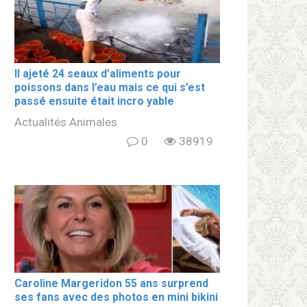
Il ajeté 24 seaux d’aliments pour
poissons dans l’eau mais ce qui s’est
passé ensuite était incro yable
Actualités Animales
0
38919
Caroline Margeridon 55 ans surprend
ses fans avec des photos en mini bikini