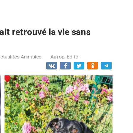
t rеtrоuvé la vie sаns
ctualités Animales
Автор:
Editor