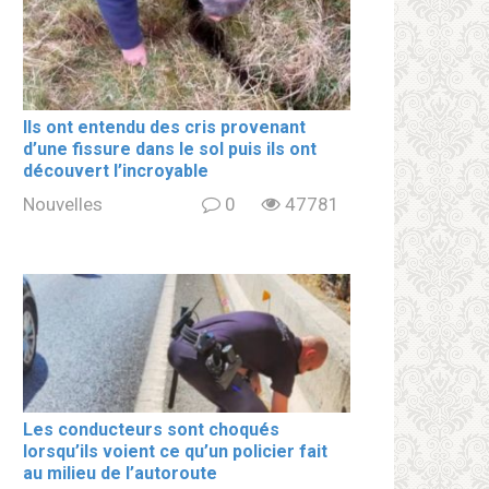
Ils ont entendu des cris provenant
d’une fissure dans le sol puis ils ont
découvert l’incroyable
Nouvelles
0
47781
Les conducteurs sont choqués
lorsqu’ils voient ce qu’un policier fait
au milieu de l’autoroute