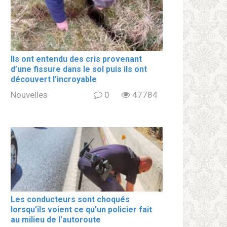
Ils ont entendu des cris provenant
d’une fissure dans le sol puis ils ont
découvert l’incroyable
Nouvelles
0
47784
Les conducteurs sont choqués
lorsqu’ils voient ce qu’un policier fait
au milieu de l’autoroute