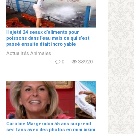
Il ajeté 24 seaux d’aliments pour
poissons dans l’eau mais ce qui s’est
passé ensuite était incro yable
Actualités Animales
0
38920
Caroline Margeridon 55 ans surprend
ses fans avec des photos en mini bikini