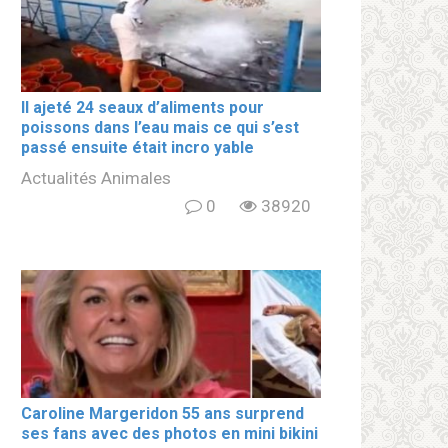
Il ajeté 24 seaux d’aliments pour
poissons dans l’eau mais ce qui s’est
passé ensuite était incro yable
Actualités Animales
0
38920
Caroline Margeridon 55 ans surprend
ses fans avec des photos en mini bikini