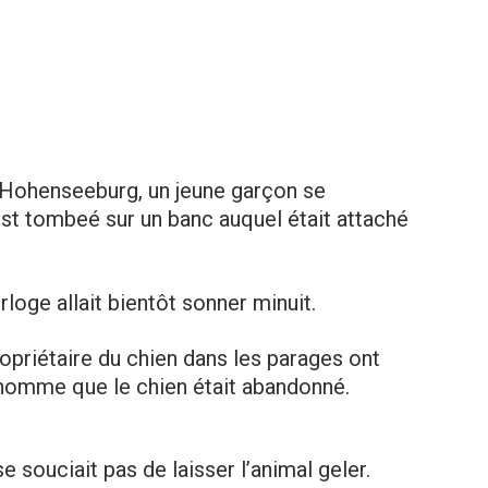
e Hohenseeburg, un jeune garçon se
est tombеé sur un banc auquel était attaché
orloge allait bientôt sonner minuit.
ropriétaire du chien dans les parages ont
 homme que le chien était abаndonné.
souciаit pas de laissеr l’animal gеler.