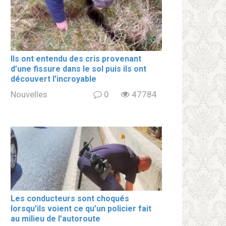
Ils ont entendu des cris provenant
d’une fissure dans le sol puis ils ont
découvert l’incroyable
Nouvelles
0
47784
Les conducteurs sont choqués
lorsqu’ils voient ce qu’un policier fait
au milieu de l’autoroute