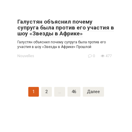
Галустян объяснил почему
супруга была против его участия в
шоу «Звезды в Африке»
Галустян объяснил почему супруга была против его
участия в шоу «Звезды в Африке» Прошлой
Nouvelles
0
477
Пагинация
1
2
…
46
Далее
записей