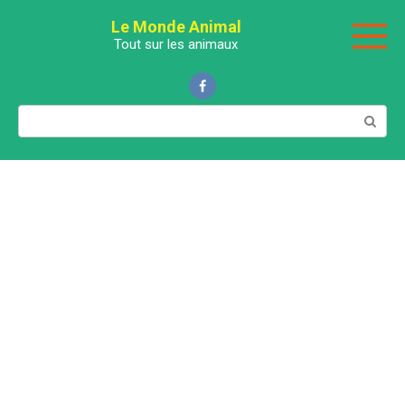
Перейти
Le Monde Animal
к
Tout sur les animaux
контенту
Поиск: