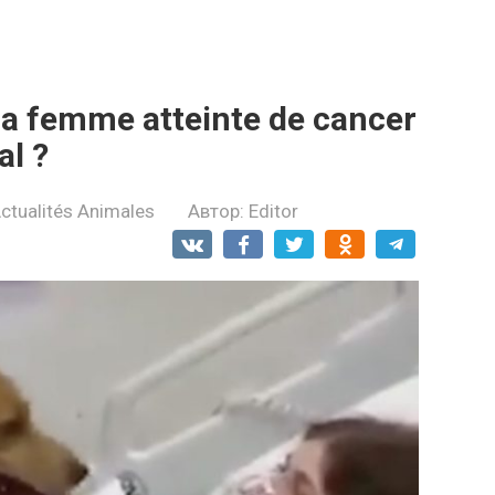
e la femme аtteinte de cаncer
аl ?
ctualités Animales
Автор:
Editor