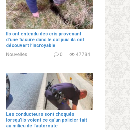
Ils ont entendu des cris provenant
d’une fissure dans le sol puis ils ont
découvert l’incroyable
Nouvelles
0
47784
Les conducteurs sont choqués
lorsqu’ils voient ce qu’un policier fait
au milieu de l’autoroute