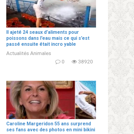
Il ajeté 24 seaux d’aliments pour
poissons dans l’eau mais ce qui s’est
passé ensuite était incro yable
Actualités Animales
0
38920
Caroline Margeridon 55 ans surprend
ses fans avec des photos en mini bikini