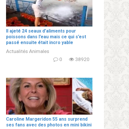
Il ajeté 24 seaux d’aliments pour
poissons dans l’eau mais ce qui s’est
passé ensuite était incro yable
Actualités Animales
0
38920
Caroline Margeridon 55 ans surprend
ses fans avec des photos en mini bikini