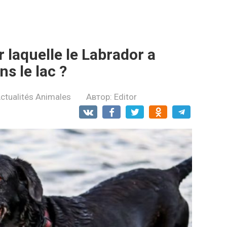
r laquelle le Labrador a
s le lac ?
ctualités Animales
Автор:
Editor