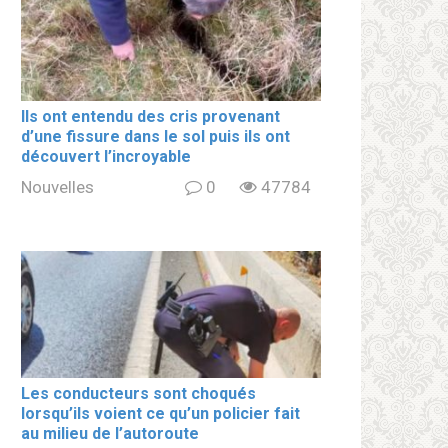
Ils ont entendu des cris provenant
d’une fissure dans le sol puis ils ont
découvert l’incroyable
Nouvelles
0
47784
Les conducteurs sont choqués
lorsqu’ils voient ce qu’un policier fait
au milieu de l’autoroute