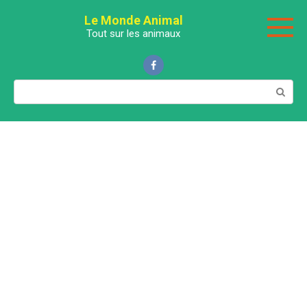
Перейти
Le Monde Animal
к
Tout sur les animaux
контенту
Поиск: