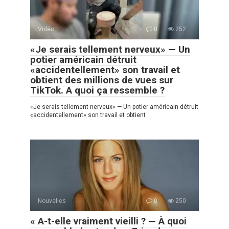
Vidéo
0
252
«Je serais tellement nerveux» — Un
potier américain détruit
«accidentellement» son travail et
obtient des millions de vues sur
TikTok. A quoi ça ressemble ?
«Je serais tellement nerveux» — Un potier américain détruit
«accidentellement» son travail et obtient
Nouvelles
0
250
« A-t-elle vraiment vieilli ? — À quoi