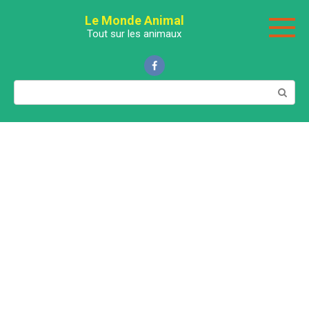
Перейти
Le Monde Animal
к
Tout sur les animaux
контенту
Поиск: