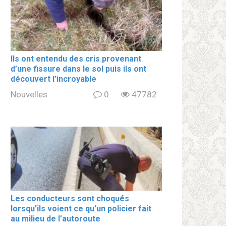
Ils ont entendu des cris provenant
d’une fissure dans le sol puis ils ont
découvert l’incroyable
Nouvelles
0
47782
Les conducteurs sont choqués
lorsqu’ils voient ce qu’un policier fait
au milieu de l’autoroute