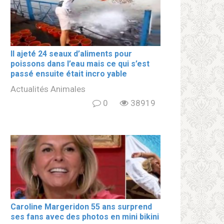
Il ajeté 24 seaux d’aliments pour
poissons dans l’eau mais ce qui s’est
passé ensuite était incro yable
Actualités Animales
0
38919
Caroline Margeridon 55 ans surprend
ses fans avec des photos en mini bikini