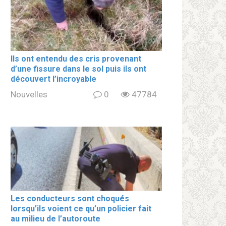
Ils ont entendu des cris provenant
d’une fissure dans le sol puis ils ont
découvert l’incroyable
Nouvelles
0
47784
Les conducteurs sont choqués
lorsqu’ils voient ce qu’un policier fait
au milieu de l’autoroute