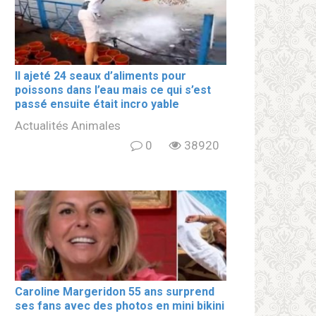
Il ajeté 24 seaux d’aliments pour
poissons dans l’eau mais ce qui s’est
passé ensuite était incro yable
Actualités Animales
0
38920
Caroline Margeridon 55 ans surprend
ses fans avec des photos en mini bikini