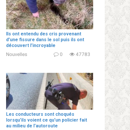
Ils ont entendu des cris provenant
d’une fissure dans le sol puis ils ont
découvert l’incroyable
Nouvelles
0
47783
Les conducteurs sont choqués
lorsqu’ils voient ce qu’un policier fait
au milieu de l’autoroute