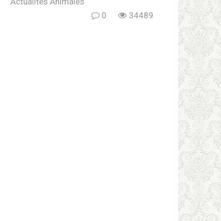
Actualités Animales
0
34489