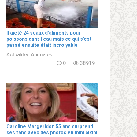
Il ajeté 24 seaux d’aliments pour
poissons dans l’eau mais ce qui s’est
passé ensuite était incro yable
Actualités Animales
0
38919
Caroline Margeridon 55 ans surprend
ses fans avec des photos en mini bikini