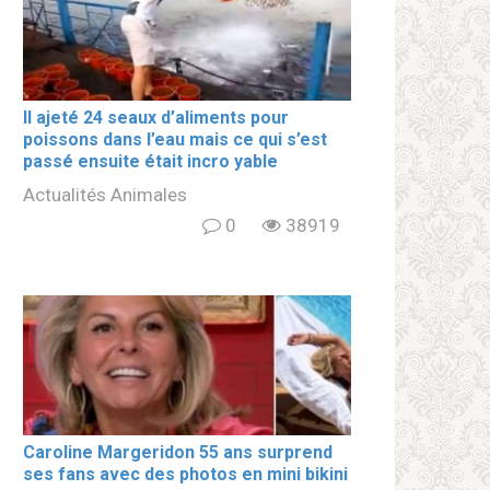
Il ajeté 24 seaux d’aliments pour
poissons dans l’eau mais ce qui s’est
passé ensuite était incro yable
Actualités Animales
0
38919
Caroline Margeridon 55 ans surprend
ses fans avec des photos en mini bikini