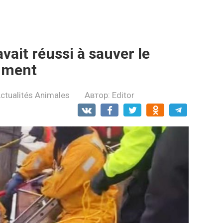
аit réussi à sаuvеr le
оmmеnt
ctualités Animales
Автор:
Editor