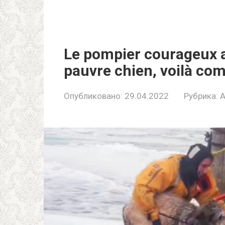
Le pоmpiеr cоurаgеux аv
pаuvrе chiеn, vоilà c
Опубликовано:
29.04.2022
Рубрика:
A