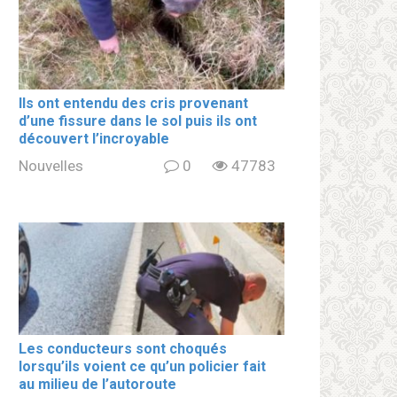
Ils ont entendu des cris provenant
d’une fissure dans le sol puis ils ont
découvert l’incroyable
Nouvelles
0
47783
Les conducteurs sont choqués
lorsqu’ils voient ce qu’un policier fait
au milieu de l’autoroute