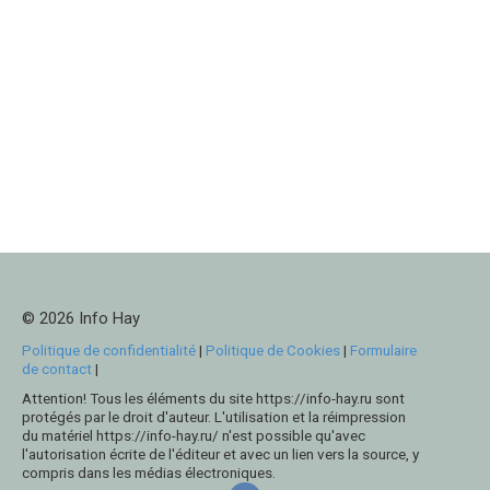
© 2026 Info Hay
Politique de confidentialité
|
Politique de Cookies
|
Formulaire
de contact
|
Attention! Tous les éléments du site https://info-hay.ru sont
protégés par le droit d'auteur. L'utilisation et la réimpression
du matériel https://info-hay.ru/ n'est possible qu'avec
l'autorisation écrite de l'éditeur et avec un lien vers la source, y
compris dans les médias électroniques.