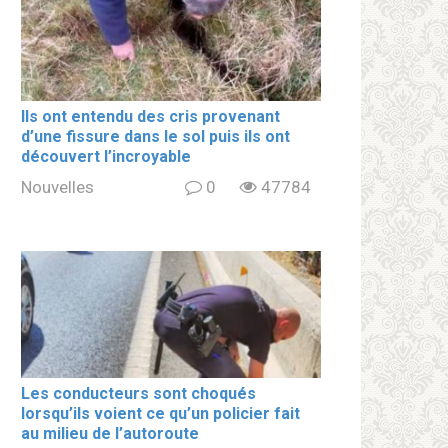
Ils ont entendu des cris provenant
d’une fissure dans le sol puis ils ont
découvert l’incroyable
Nouvelles
0
47784
Les conducteurs sont choqués
lorsqu’ils voient ce qu’un policier fait
au milieu de l’autoroute