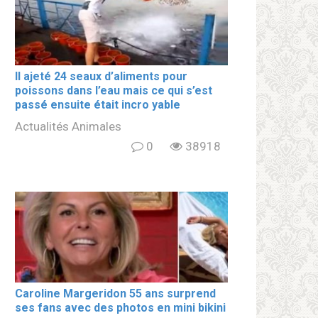
Il ajeté 24 seaux d’aliments pour
poissons dans l’eau mais ce qui s’est
passé ensuite était incro yable
Actualités Animales
0
38918
Caroline Margeridon 55 ans surprend
ses fans avec des photos en mini bikini