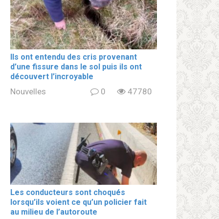
Ils ont entendu des cris provenant
d’une fissure dans le sol puis ils ont
découvert l’incroyable
Nouvelles
0
47780
Les conducteurs sont choqués
lorsqu’ils voient ce qu’un policier fait
au milieu de l’autoroute