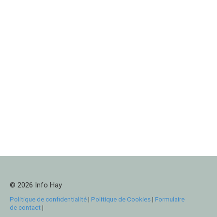
© 2026 Info Hay
Politique de confidentialité
|
Politique de Cookies
|
Formulaire
de contact
|