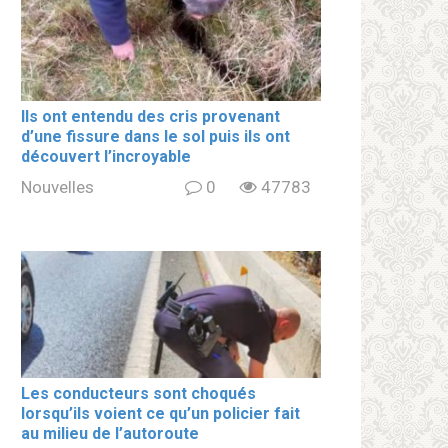
Ils ont entendu des cris provenant
d’une fissure dans le sol puis ils ont
découvert l’incroyable
Nouvelles
0
47783
Les conducteurs sont choqués
lorsqu’ils voient ce qu’un policier fait
au milieu de l’autoroute