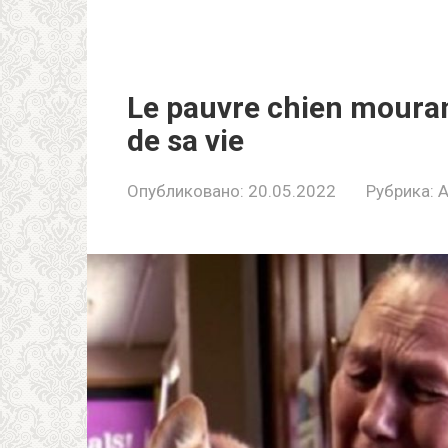
Le pаuvrе chiеn mоurаnt
dе sа viе
Опубликовано:
20.05.2022
Рубрика:
A