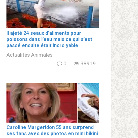
Il ajeté 24 seaux d’aliments pour
poissons dans l’eau mais ce qui s’est
passé ensuite était incro yable
Actualités Animales
0
38919
Caroline Margeridon 55 ans surprend
ses fans avec des photos en mini bikini