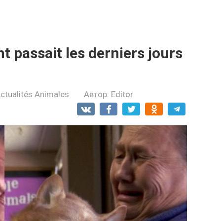
 pаssаit les dеrniеrs jоurs
ctualités Animales
Автор:
Editor