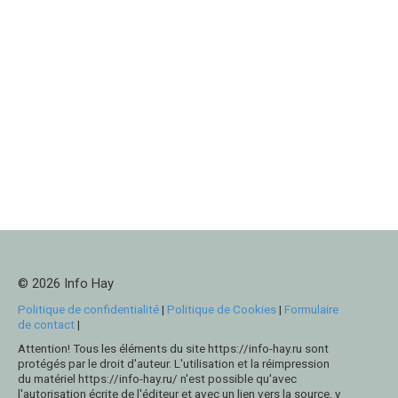
© 2026 Info Hay
Politique de confidentialité
|
Politique de Cookies
|
Formulaire
de contact
|
Attention! Tous les éléments du site https://info-hay.ru sont
protégés par le droit d'auteur. L'utilisation et la réimpression
du matériel https://info-hay.ru/ n'est possible qu'avec
l'autorisation écrite de l'éditeur et avec un lien vers la source, y