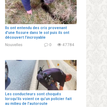
Ils ont entendu des cris provenant
d’une fissure dans le sol puis ils ont
découvert l’incroyable
Nouvelles
0
47784
Les conducteurs sont choqués
lorsqu’ils voient ce qu’un policier fait
au milieu de l’autoroute