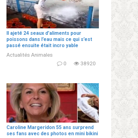
Il ajeté 24 seaux d’aliments pour
poissons dans l’eau mais ce qui s’est
passé ensuite était incro yable
Actualités Animales
0
38920
Caroline Margeridon 55 ans surprend
ses fans avec des photos en mini bikini