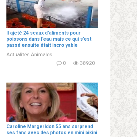
Il ajeté 24 seaux d’aliments pour
poissons dans l’eau mais ce qui s’est
passé ensuite était incro yable
Actualités Animales
0
38920
Caroline Margeridon 55 ans surprend
ses fans avec des photos en mini bikini