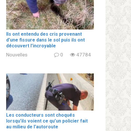
Ils ont entendu des cris provenant
d’une fissure dans le sol puis ils ont
découvert l’incroyable
Nouvelles
0
47784
Les conducteurs sont choqués
lorsqu’ils voient ce qu’un policier fait
au milieu de l’autoroute