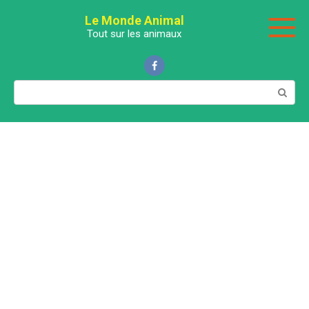
Перейти
Le Monde Animal
к
Tout sur les animaux
контенту
Поиск: