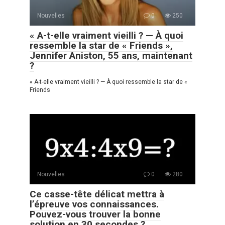
Nouvelles
0
250
« A-t-elle vraiment vieilli ? — À quoi
ressemble la star de « Friends »,
Jennifer Aniston, 55 ans, maintenant
?
« A-t-elle vraiment vieilli ? — À quoi ressemble la star de «
Friends
Nouvelles
0
280
Ce casse-tête délicat mettra à
l’épreuve vos connaissances.
Pouvez-vous trouver la bonne
solution en 30 secondes ?