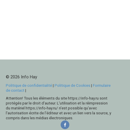
© 2026 Info Hay
Politique de confidentialité
|
Politique de Cookies
|
Formulaire
de contact
|
Attention! Tous les éléments du site https://info-hay.ru sont
protégés par le droit d'auteur. L'utilisation et la réimpression
du matériel https://info-hay.ru/ n'est possible qu'avec
l'autorisation écrite de l'éditeur et avec un lien vers la source, y
compris dans les médias électroniques.