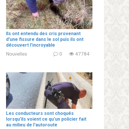
Ils ont entendu des cris provenant
d’une fissure dans le sol puis ils ont
découvert l’incroyable
Nouvelles
0
47784
Les conducteurs sont choqués
lorsqu’ils voient ce qu’un policier fait
au milieu de l’autoroute