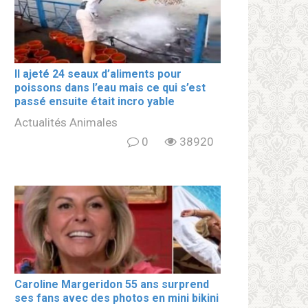
Il ajeté 24 seaux d’aliments pour
poissons dans l’eau mais ce qui s’est
passé ensuite était incro yable
Actualités Animales
0
38920
Caroline Margeridon 55 ans surprend
ses fans avec des photos en mini bikini