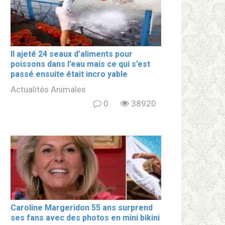
Il ajeté 24 seaux d’aliments pour
poissons dans l’eau mais ce qui s’est
passé ensuite était incro yable
Actualités Animales
0
38920
Caroline Margeridon 55 ans surprend
ses fans avec des photos en mini bikini