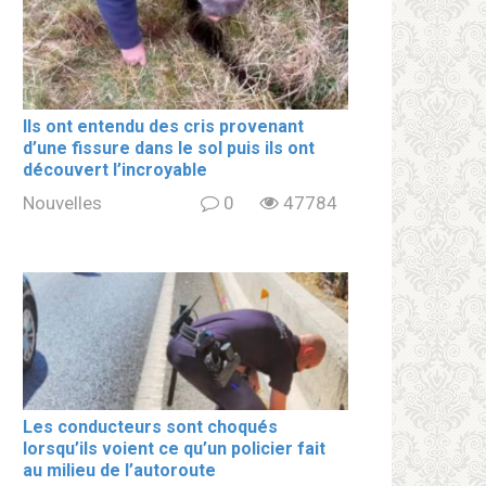
Ils ont entendu des cris provenant
d’une fissure dans le sol puis ils ont
découvert l’incroyable
Nouvelles
0
47784
Les conducteurs sont choqués
lorsqu’ils voient ce qu’un policier fait
au milieu de l’autoroute