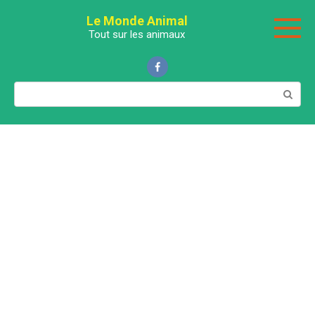
Перейти
Le Monde Animal
к
Tout sur les animaux
контенту
Поиск: