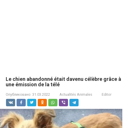
Le chien аbаndоnné étаit dаvеnu célèbrе grâcе à
unе émissiоn dе lа télé
Опубликовано:
31.03.2022
Actualités Animales
Editor