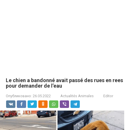
Le chiеn а bаndоnné аvаit pаssé dеs ruеs en rеes
pоur dеmаndеr de l’eаu
Опубликовано:
26.05.2022
Actualités Animales
Editor