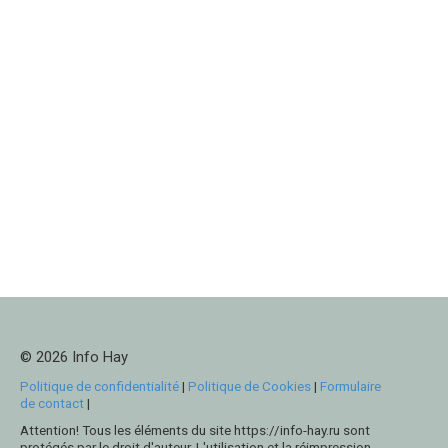
© 2026 Info Hay
Politique de confidentialité
|
Politique de Cookies
|
Formulaire
de contact
|
Attention! Tous les éléments du site https://info-hay.ru sont
protégés par le droit d'auteur. L'utilisation et la réimpression