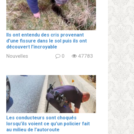
Ils ont entendu des cris provenant
d’une fissure dans le sol puis ils ont
découvert l’incroyable
Nouvelles
0
47783
Les conducteurs sont choqués
lorsqu’ils voient ce qu’un policier fait
au milieu de l’autoroute