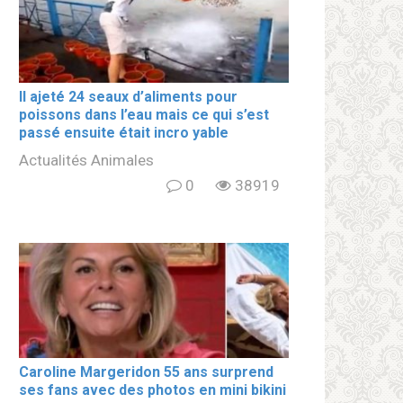
Il ajeté 24 seaux d’aliments pour
poissons dans l’eau mais ce qui s’est
passé ensuite était incro yable
Actualités Animales
0
38919
Caroline Margeridon 55 ans surprend
ses fans avec des photos en mini bikini