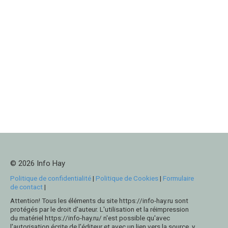
© 2026 Info Hay
Politique de confidentialité
|
Politique de Cookies
|
Formulaire
de contact
|
Attention! Tous les éléments du site https://info-hay.ru sont
protégés par le droit d'auteur. L'utilisation et la réimpression
du matériel https://info-hay.ru/ n'est possible qu'avec
l'autorisation écrite de l'éditeur et avec un lien vers la source, y