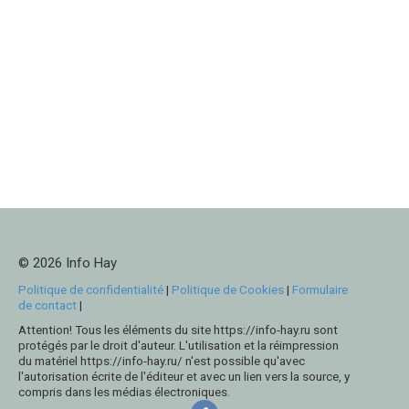
© 2026 Info Hay
Politique de confidentialité
|
Politique de Cookies
|
Formulaire
de contact
|
Attention! Tous les éléments du site https://info-hay.ru sont
protégés par le droit d'auteur. L'utilisation et la réimpression
du matériel https://info-hay.ru/ n'est possible qu'avec
l'autorisation écrite de l'éditeur et avec un lien vers la source, y
compris dans les médias électroniques.