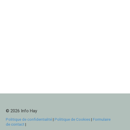
© 2026 Info Hay
Politique de confidentialité
|
Politique de Cookies
|
Formulaire
de contact
|