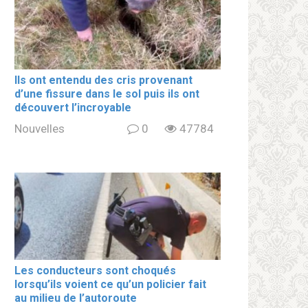
Ils ont entendu des cris provenant
d’une fissure dans le sol puis ils ont
découvert l’incroyable
Nouvelles
0
47784
Les conducteurs sont choqués
lorsqu’ils voient ce qu’un policier fait
au milieu de l’autoroute