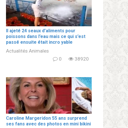
Il ajeté 24 seaux d’aliments pour
poissons dans l’eau mais ce qui s’est
passé ensuite était incro yable
Actualités Animales
0
38920
Caroline Margeridon 55 ans surprend
ses fans avec des photos en mini bikini