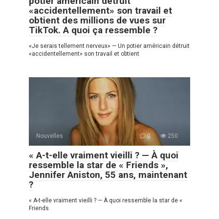
potier américain détruit
«accidentellement» son travail et
obtient des millions de vues sur
TikTok. A quoi ça ressemble ?
«Je serais tellement nerveux» — Un potier américain détruit
«accidentellement» son travail et obtient
Nouvelles
0
250
« A-t-elle vraiment vieilli ? — À quoi
ressemble la star de « Friends »,
Jennifer Aniston, 55 ans, maintenant
?
« A-t-elle vraiment vieilli ? — À quoi ressemble la star de «
Friends