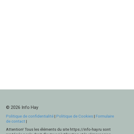
© 2026 Info Hay
Politique de confidentialité
|
Politique de Cookies
|
Formulaire
de contact
|
Attention! Tous les éléments du site https://info-hay.ru sont