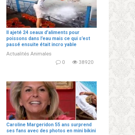
Il ajeté 24 seaux d’aliments pour
poissons dans l’eau mais ce qui s’est
passé ensuite était incro yable
Actualités Animales
0
38920
Caroline Margeridon 55 ans surprend
ses fans avec des photos en mini bikini