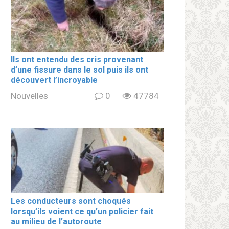
Ils ont entendu des cris provenant
d’une fissure dans le sol puis ils ont
découvert l’incroyable
Nouvelles
0
47784
Les conducteurs sont choqués
lorsqu’ils voient ce qu’un policier fait
au milieu de l’autoroute