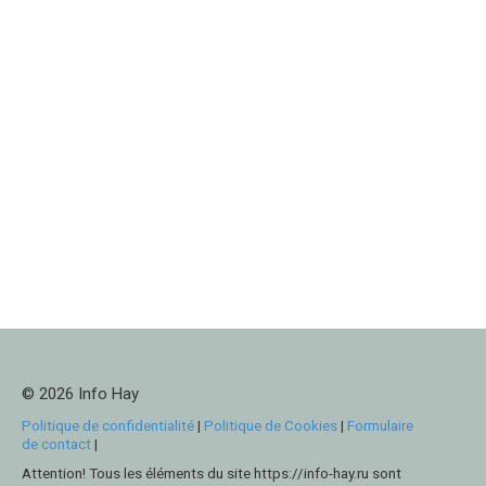
© 2026 Info Hay
Politique de confidentialité
|
Politique de Cookies
|
Formulaire
de contact
|
Attention! Tous les éléments du site https://info-hay.ru sont