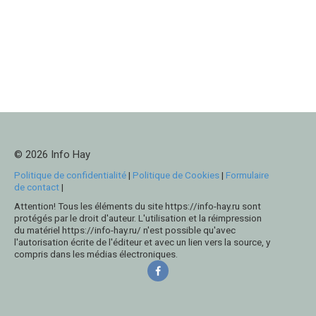
© 2026 Info Hay
Politique de confidentialité
|
Politique de Cookies
|
Formulaire
de contact
|
Attention! Tous les éléments du site https://info-hay.ru sont
protégés par le droit d'auteur. L'utilisation et la réimpression
du matériel https://info-hay.ru/ n'est possible qu'avec
l'autorisation écrite de l'éditeur et avec un lien vers la source, y
compris dans les médias électroniques.