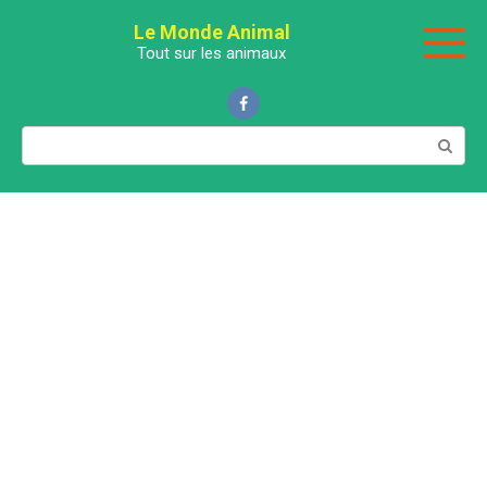
Перейти
Le Monde Animal
к
Tout sur les animaux
контенту
Поиск: