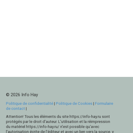
© 2026 Info Hay
Politique de confidentialité
|
Politique de Cookies
|
Formulaire
de contact
|
Attention! Tous les éléments du site https://info-hay.ru sont
protégés par le droit d'auteur. L'utilisation et la réimpression
du matériel https://info-hay.ru/ n'est possible qu'avec
l'autorisation écrite de l'éditeur et avec un lien vers la source, y