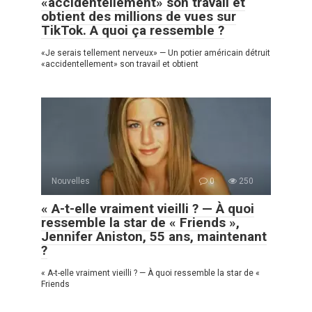
«accidentellement» son travail et
obtient des millions de vues sur
TikTok. A quoi ça ressemble ?
«Je serais tellement nerveux» — Un potier américain détruit
«accidentellement» son travail et obtient
Nouvelles
0
250
« A-t-elle vraiment vieilli ? — À quoi
ressemble la star de « Friends »,
Jennifer Aniston, 55 ans, maintenant
?
« A-t-elle vraiment vieilli ? — À quoi ressemble la star de «
Friends