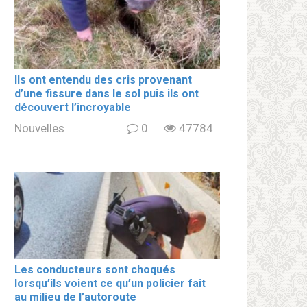
Ils ont entendu des cris provenant
d’une fissure dans le sol puis ils ont
découvert l’incroyable
Nouvelles
0
47784
Les conducteurs sont choqués
lorsqu’ils voient ce qu’un policier fait
au milieu de l’autoroute