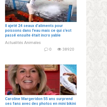
Il ajeté 24 seaux d’aliments pour
poissons dans l’eau mais ce qui s’est
passé ensuite était incro yable
Actualités Animales
0
38920
Caroline Margeridon 55 ans surprend
ses fans avec des photos en mini bikini