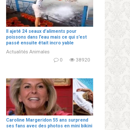
Il ajeté 24 seaux d’aliments pour
poissons dans l’eau mais ce qui s’est
passé ensuite était incro yable
Actualités Animales
0
38920
Caroline Margeridon 55 ans surprend
ses fans avec des photos en mini bikini