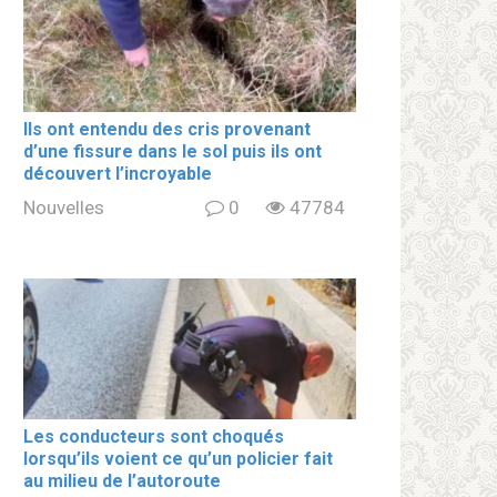
Ils ont entendu des cris provenant
d’une fissure dans le sol puis ils ont
découvert l’incroyable
Nouvelles
0
47784
Les conducteurs sont choqués
lorsqu’ils voient ce qu’un policier fait
au milieu de l’autoroute