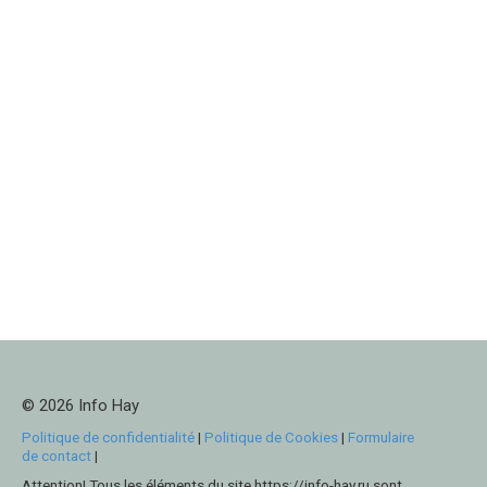
© 2026 Info Hay
Politique de confidentialité
|
Politique de Cookies
|
Formulaire
de contact
|
Attention! Tous les éléments du site https://info-hay.ru sont